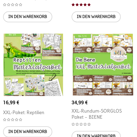
Bewertet mit
IN DEN WARENKORB
IN DEN WARENKORB
5.00
von 5
16,99
€
34,99
€
XXL-Rundum-SORGLOS
XXL-Paket: Reptilien
Paket – BIENE
IN DEN WARENKORB
IN DEN WARENKORB