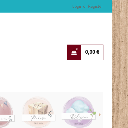
Login or Register
0
0,00
€