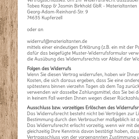
Tabea Kopp & Jasmin Birkhold GbR - Materialtanten
Georg-Adam-Reinhard-Str. 9
74635 Kupferzell
oder an
widerruf@materialtanten.de
mittels einer eindeutigen Erklärung (z.B. ein mit der 
dafür das beigefügte Muster-Widerrufsformular verwen
die Ausübung des Widerrufsrechts vor Ablauf der Wid
Folgen des Widerrufs
Wenn Sie diesen Vertrag widerrufen, haben wir Ihnen 
Kosten, die sich daraus ergeben, dass Sie eine ander
spätestens binnen vierzehn Tagen ab dem Tag zurückz
verwenden wir dasselbe Zahlungsmittel, das Sie bei 
in keinem Fall werden Ihnen wegen dieser Rückzahlu
Ausschluss bzw. vorzeitiges Erlöschen des Widerrufs
Das Widerrufsrecht besteht nicht bei Verträgen zur Li
Bestimmung durch den Verbraucher maßgeblich ist ode
Das Widerrufsrecht erlischt vorzeitig, wenn wir mi
gleichzeitig Ihre Kenntnis davon bestätigt haben, das
Vertragsschluss von der vorgenannten Zustimmung 