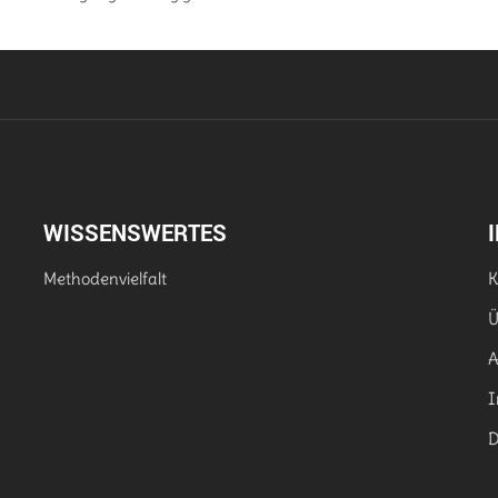
WISSENSWERTES
Methodenvielfalt
K
Ü
I
D