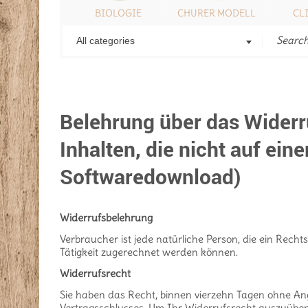
ONSTIGES
BIOLOGIE
CHURER MODELL
CL
All categories
WIDERRUF FÜR DIGITALE INHAL
Belehrung über das Widerru
Inhalten, die nicht auf ein
Softwaredownload)
Widerrufsbelehrung
Verbraucher ist jede natürliche Person, die ein Rech
Tätigkeit zugerechnet werden können.
Widerrufsrecht
Sie haben das Recht, binnen vierzehn Tagen ohne Ang
Vertragsschlusses. Um Ihr Widerrufsrecht auszuüben