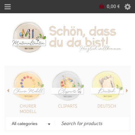
0,00
€
CHURER
CLIPARTS
DEUTSCH
MODELL
All categories