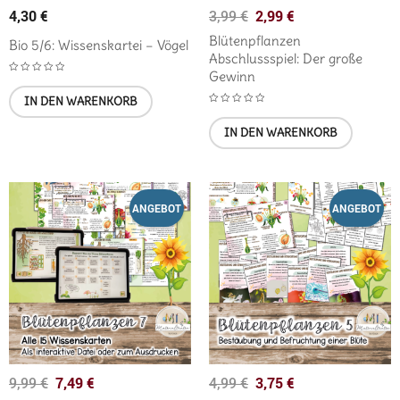
4,30
€
2,99
€
3,99
€
Blütenpflanzen
Bio 5/6: Wissenskartei – Vögel
Abschlussspiel: Der große
Gewinn
IN DEN WARENKORB
IN DEN WARENKORB
ANGEBOT
ANGEBOT
7,49
€
3,75
€
9,99
€
4,99
€