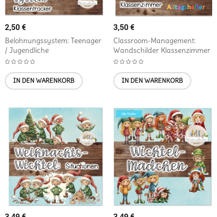
2,50
€
3,50
€
Belohnungssystem: Teenager
Classroom-Management:
/ Jugendliche
Wandschilder Klassenzimmer
IN DEN WARENKORB
IN DEN WARENKORB
3,49
€
3,49
€