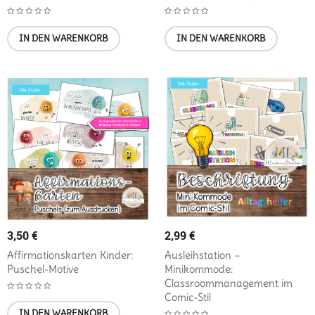
IN DEN WARENKORB
IN DEN WARENKORB
3,50
€
2,99
€
Affirmationskarten Kinder:
Ausleihstation –
Puschel-Motive
Minikommode:
Classroommanagement im
Comic-Stil
IN DEN WARENKORB