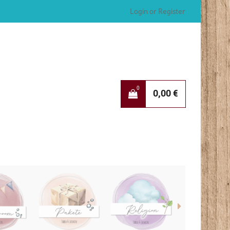
Login or Register
0
0,00
€