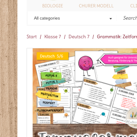
ONSTIGES
BIOLOGIE
CHURER MODELL
CL
All categories
Start
/
Klasse 7
/
Deutsch 7
/
Grammatik: Zeitfor