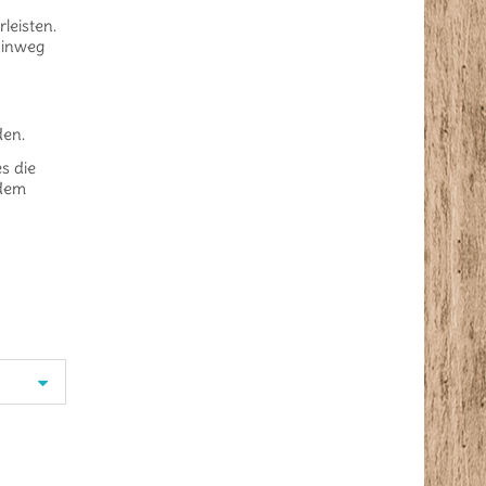
leisten.
hinweg
den.
es die
udem