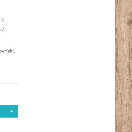
 7
,
 7
,
perfekt
,