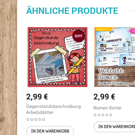
ÄHNLICHE PRODUKTE
DIFF
2,99
€
2,99
€
Gegenstandsbeschreibung
rten
Nomen Kartei
Arbeitsblätter
B
IN DEN WARENKOR
IN DEN WARENKORB