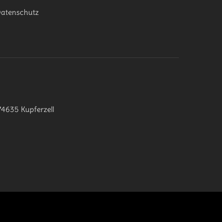
atenschutz
74635 Kupferzell