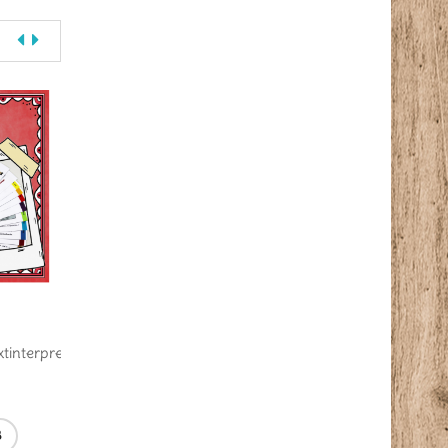
ANGEBOT
2,25
€
2,75
€
2,99
€
tinterpretation
Stilmittel Übungskart
Lyrik Stationen
IN DEN WARENKORB
IN DEN WARENKORB
B