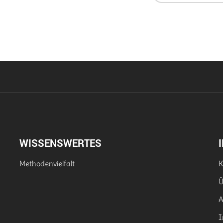
WISSENSWERTES
Methodenvielfalt
K
Ü
I