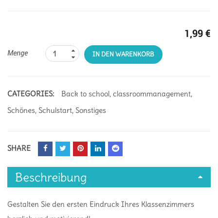
1,99
€
Menge
IN DEN WARENKORB
CATEGORIES:
Back to school
,
classroommanagement
,
Schönes
,
Schulstart
,
Sonstiges
SHARE
Beschreibung
Gestalten Sie den ersten Eindruck Ihres Klassenzimmers