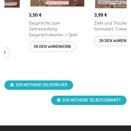
3,50
€
3,99
€
Gespräche zum
Ziele und Tracker smart
Jahresanfang:
formuliert: Comic-Stil
Gesprächskarten + Spiel
IN DEN WARENKORB
IN DEN WARENKORB
ZUR METHODE HILFEFÄCHER
ZUR METHODE SELBSTLERNHEFT