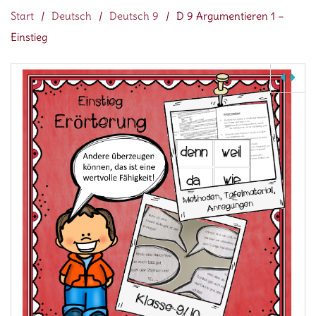
Start
/
Deutsch
/
Deutsch 9
/
D 9 Argumentieren 1 –
Einstieg