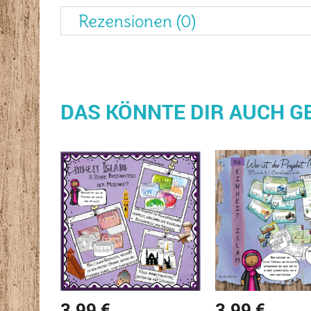
Rezensionen (0)
DAS KÖNNTE DIR AUCH G
3,99
€
3,99
€