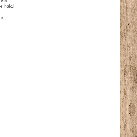
 den
e halal
hes