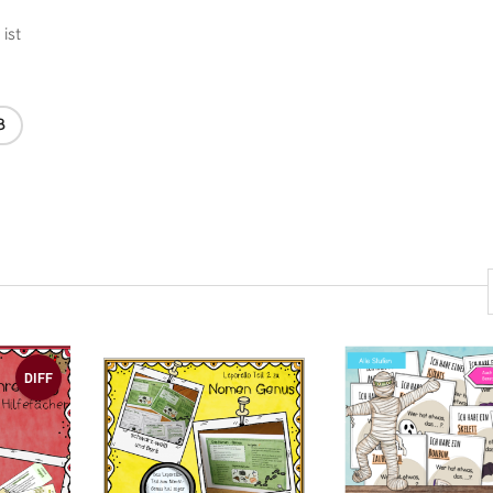
ist
B
DIFF