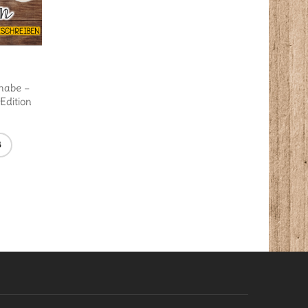
3,99
€
4,99
€
habe –
Paket: Arbeitsblätter zur
Paket: Arbeitsblätter
Edition
Gegenstandsbeschreibung
Hilfefächer zur
Gegenstandsbeschre
B
IN DEN WARENKORB
IN DEN WARENKORB