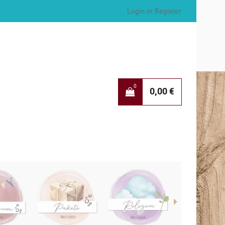
Login or Register
0
0,00
€