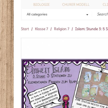
ONSTIGES
BIOLOGIE
CHURER MODELL
CL
All categories
Start
/
Klasse 7
/
Religion 7
/
Islam: Stunde 3: 5 