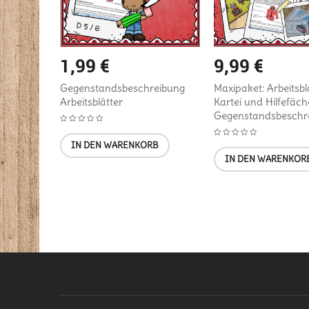
1,99
€
9,99
€
r und
Gegenstandsbeschreibung
Maxipaket: Arbeitsblä
Arbeitsblätter
Kartei und Hilfefäch
eibung
Gegenstandsbeschr
IN DEN WARENKORB
B
IN DEN WARENKOR