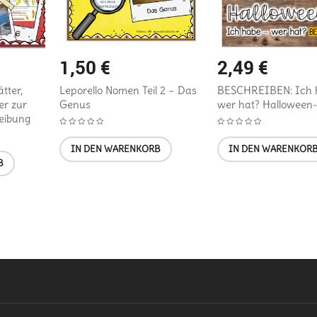
1,50
€
2,49
€
tter,
Leporello Nomen Teil 2 – Das
BESCHREIBEN: Ich 
er zur
Genus
wer hat? Halloween-
eibung
IN DEN WARENKORB
IN DEN WARENKOR
B