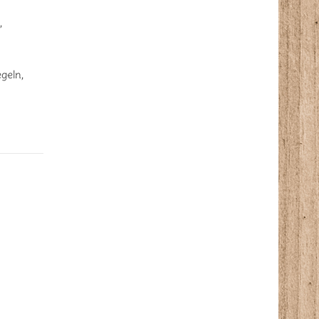
5
,
egeln
,