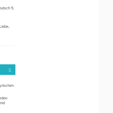
eutsch 9
,
Liebe
,
lyrischen
erden
end