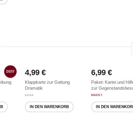
4,99
€
6,99
€
DIFF
ibung
Klappkarte zur Gattung
Paket: Kartei und Hilf
Dramatik
zur Gegenstandsbesc
Bewertet mit
RB
IN DEN WARENKORB
IN DEN WARENKOR
5.00
von 5