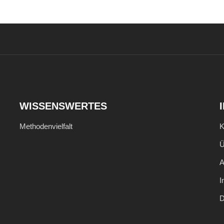
WISSENSWERTES
Methodenvielfalt
K
Ü
I
D