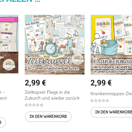
2,99
€
2,99
€
r –
Zeitkapsel: Fliege in die
Krankenmappen-Dec
ent:
Zukunft und wieder zurück
IN DEN WARENKOR
IN DEN WARENKORB
B