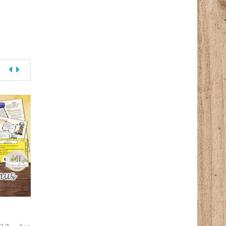
DIFF
1,50
€
9,99
€