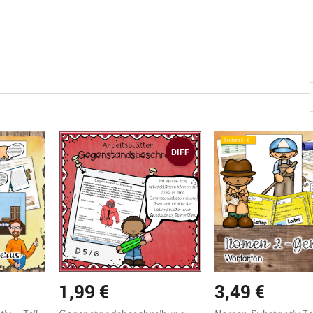
DIFF
1,99
€
3,49
€