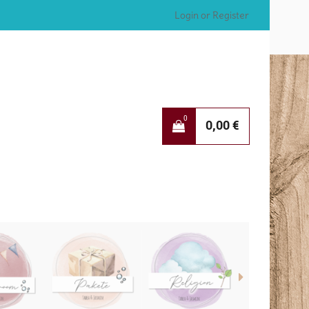
Login or Register
0
0,00
€