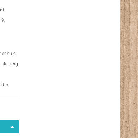
nt
,
 9
,
r schule
,
enleitung
sidee