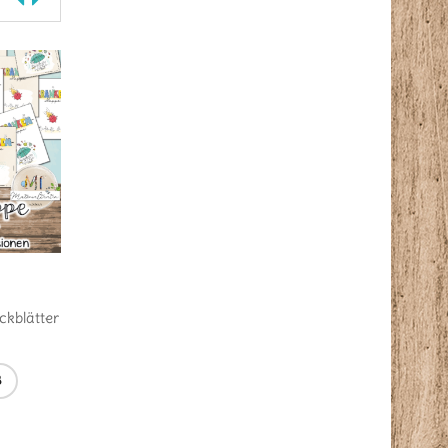
2,99
€
2,99
€
Ich bin fertig – und dann?
kblätter
Korrekturbüro: Comic-
Classroommanagement im
Comic-Stil
B
IN DEN WARENKORB
IN DEN WARENKORB