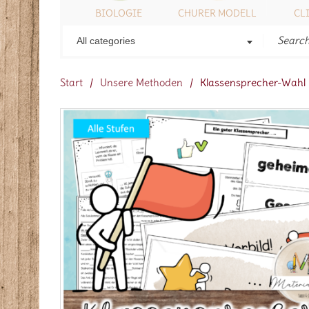
ONSTIGES
BIOLOGIE
CHURER MODELL
CL
All categories
Start
/
Unsere Methoden
/
Klassensprecher-Wahl i