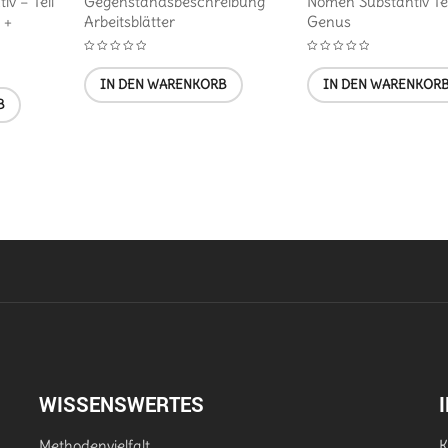
v – Teil
Gegenstandsbeschreibung
Nomen Substantiv Tei
 +
Arbeitsblätter
Genus
IN DEN WARENKORB
IN DEN WARENKOR
B
WISSENSWERTES
Methodenvielfalt
K