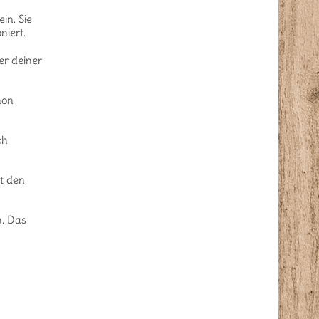
in. Sie
niert.
er deiner
hon
ch
t den
n. Das