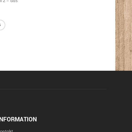
Expertenkarten zur E
l 2 – das
Maxipaket: Arbeitsblätter,
Erzählung
Kartei und Hilfefächer zur
Gegenstandsbeschreibung
IN DEN WARENKORB
B
IN DEN WARENKORB
INFORMATION
ontakt