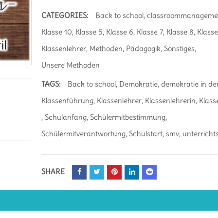
CATEGORIES:
Back to school
,
classroommanageme
Klasse 10
,
Klasse 5
,
Klasse 6
,
Klasse 7
,
Klasse 8
,
Klasse
Klassenlehrer
,
Methoden
,
Pädagogik
,
Sonstiges
,
Unsere Methoden
TAGS:
Back to school
,
Demokratie
,
demokratie in de
Klassenführung
,
Klassenlehrer
,
Klassenlehrerin
,
Klass
,
Schulanfang
,
Schülermitbestimmung
,
Schülermitverantwortung
,
Schulstart
,
smv
,
unterricht
SHARE