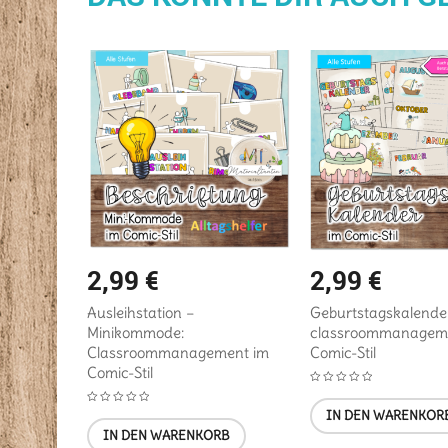
2,99
€
2,99
€
iegsspiel +
Ausleihstation –
Geburtstagskalende
ic-Stil
Minikommode:
classroommanagem
Classroommanagement im
Comic-Stil
Comic-Stil
B
IN DEN WARENKOR
IN DEN WARENKORB