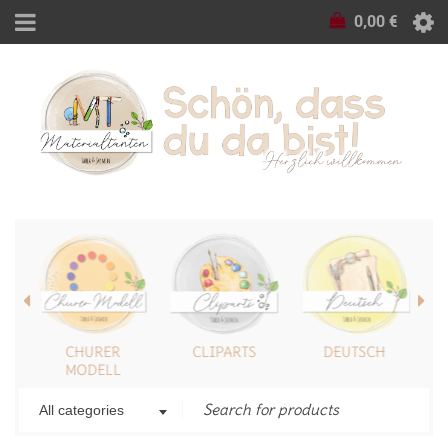
0,00
€
CHURER
CLIPARTS
DEUTSCH
MODELL
All categories