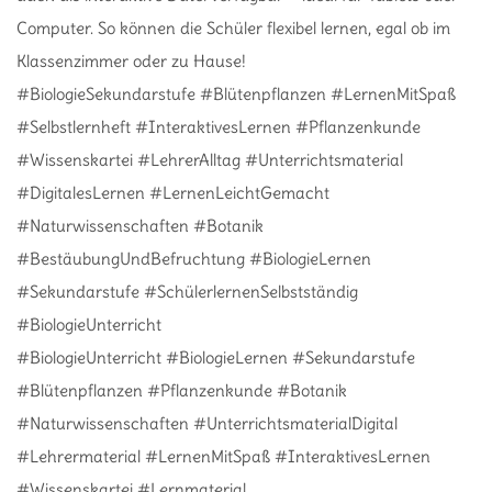
Computer. So können die Schüler flexibel lernen, egal ob im
Klassenzimmer oder zu Hause!
#BiologieSekundarstufe #Blütenpflanzen #LernenMitSpaß
#Selbstlernheft #InteraktivesLernen #Pflanzenkunde
#Wissenskartei #LehrerAlltag #Unterrichtsmaterial
#DigitalesLernen #LernenLeichtGemacht
#Naturwissenschaften #Botanik
#BestäubungUndBefruchtung #BiologieLernen
#Sekundarstufe #SchülerlernenSelbstständig
#BiologieUnterricht
#BiologieUnterricht #BiologieLernen #Sekundarstufe
#Blütenpflanzen #Pflanzenkunde #Botanik
#Naturwissenschaften #UnterrichtsmaterialDigital
#Lehrermaterial #LernenMitSpaß #InteraktivesLernen
#Wissenskartei #Lernmaterial