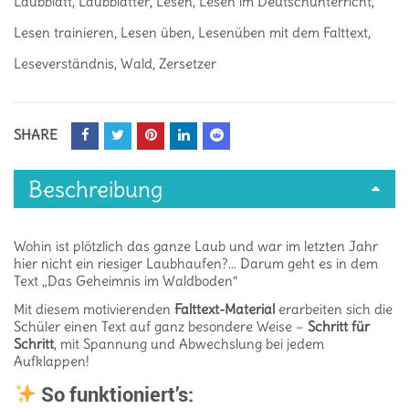
Laubblatt
,
Laubblätter
,
Lesen
,
Lesen im Deutschunterricht
,
Lesen trainieren
,
Lesen üben
,
Lesenüben mit dem Falttext
,
Leseverständnis
,
Wald
,
Zersetzer
SHARE
Beschreibung
Wohin ist plötzlich das ganze Laub und war im letzten Jahr
hier nicht ein riesiger Laubhaufen?… Darum geht es in dem
Text „Das Geheimnis im Waldboden“
Mit diesem motivierenden
Falttext-Material
erarbeiten sich die
Schüler einen Text auf ganz besondere Weise –
Schritt für
Schritt
, mit Spannung und Abwechslung bei jedem
Aufklappen!
So funktioniert’s: