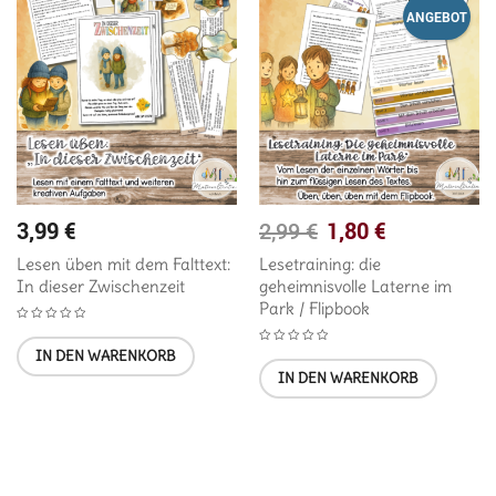
ANGEBOT
3,99
€
1,80
€
2,99
€
Lesen üben mit dem Falttext:
Lesetraining: die
In dieser Zwischenzeit
geheimnisvolle Laterne im
Park / Flipbook
IN DEN WARENKORB
IN DEN WARENKORB