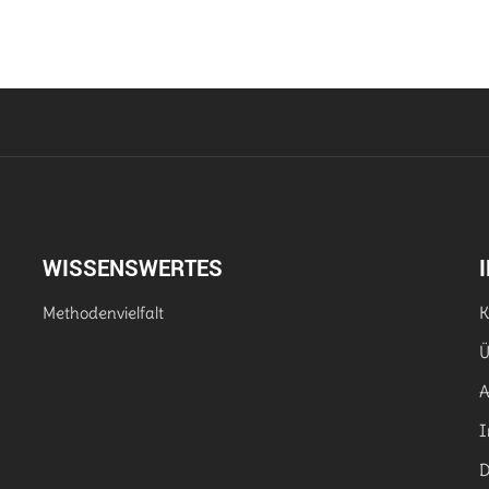
WISSENSWERTES
Methodenvielfalt
K
Ü
I
D