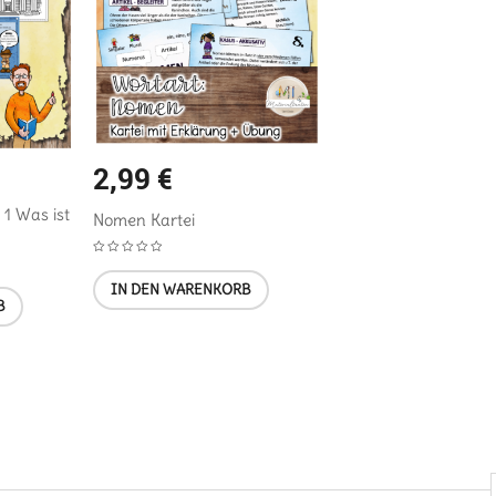
2,99
€
 1 Was ist
Nomen Kartei
IN DEN WARENKORB
B