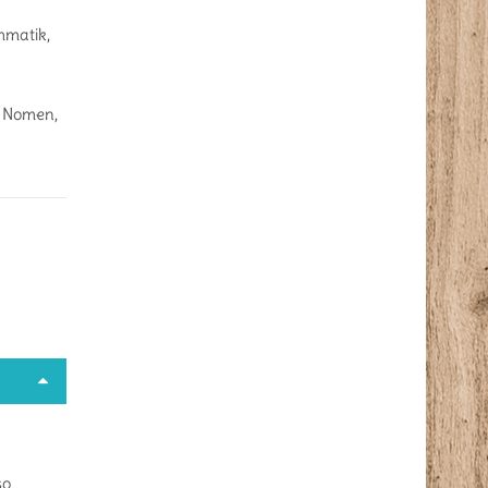
mmatik
,
,
Nomen
,
so