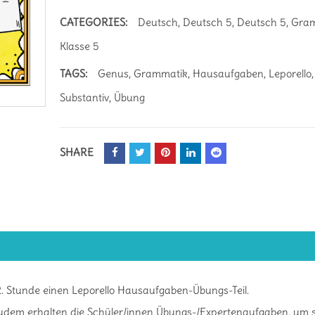
CATEGORIES:
Deutsch
,
Deutsch 5
,
Deutsch 5
,
Gra
Klasse 5
TAGS:
Genus
,
Grammatik
,
Hausaufgaben
,
Leporello
Substantiv
,
Übung
SHARE
 2. Stunde einen Leporello Hausaufgaben-Übungs-Teil.
 Zudem erhalten die Schüler/innen Übungs-/Expertenaufgaben, um 