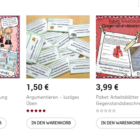
1,50
€
3,99
€
tung
Argumentieren – lustiges
Paket: Arbeitsblätter
Üben
Gegenstandsbeschr
Bewertet mit
B
IN DEN WARENKORB
IN DEN WARENKOR
5.00
von 5