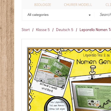
ONSTIGES
BIOLOGIE
CHURER MODELL
CL
All categories
Start
/
Klasse 5
/
Deutsch 5
/
Leporello Nomen T