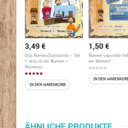
3,49
€
1,50
€
Das Nomen/Substantiv – Teil
Nomen Leporello Teil
1: Was ist ein Nomen +
ein Nomen?
Numerus
IN DEN WARENKOR
Bewertet mit
IN DEN WARENKORB
5.00
von 5
ÄHNLICHE PRODUKTE