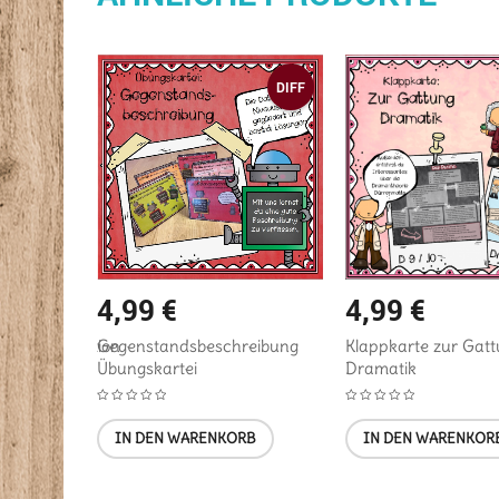
DIFF
4,99
€
4,99
€
xtinterpretation
Klappkarte zur Gat
Gegenstandsbeschreibung
Dramatik
Übungskartei
B
IN DEN WARENKOR
IN DEN WARENKORB