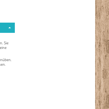
n. Sie
 eine
inüben.
sen.