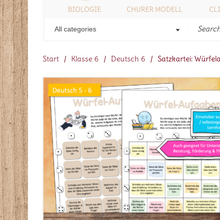
ONSTIGES
BIOLOGIE
CHURER MODELL
CL
All categories
Start
/
Klasse 6
/
Deutsch 6
/
Satzkartei: Würfe