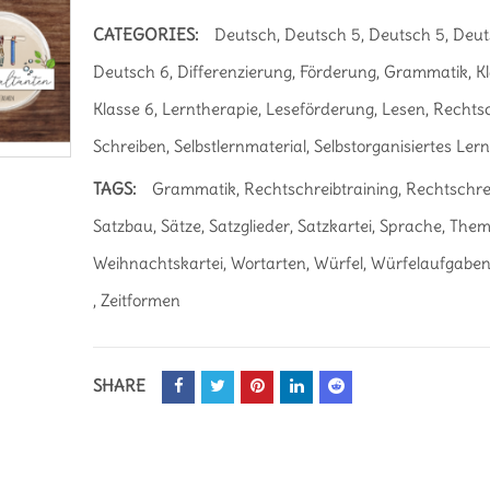
CATEGORIES:
Deutsch
,
Deutsch 5
,
Deutsch 5
,
Deut
Deutsch 6
,
Differenzierung
,
Förderung
,
Grammatik
,
K
Klasse 6
,
Lerntherapie
,
Leseförderung
,
Lesen
,
Rechts
Schreiben
,
Selbstlernmaterial
,
Selbstorganisiertes Ler
TAGS:
Grammatik
,
Rechtschreibtraining
,
Rechtschre
Satzbau
,
Sätze
,
Satzglieder
,
Satzkartei
,
Sprache
,
Them
Weihnachtskartei
,
Wortarten
,
Würfel
,
Würfelaufgabe
,
Zeitformen
SHARE