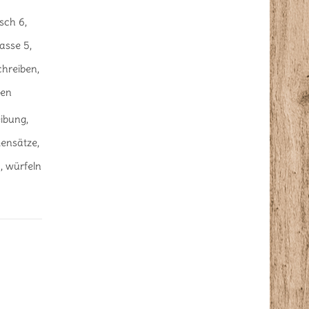
sch 6
,
lasse 5
,
chreiben
,
nen
ibung
,
ensätze
,
n
,
würfeln