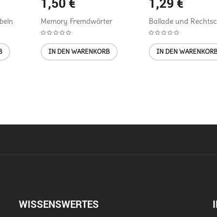
1,50
€
1,29
€
beln
Memory Fremdwörter
Ballade und Rechtsc
B
IN DEN WARENKORB
IN DEN WARENKOR
WISSENSWERTES