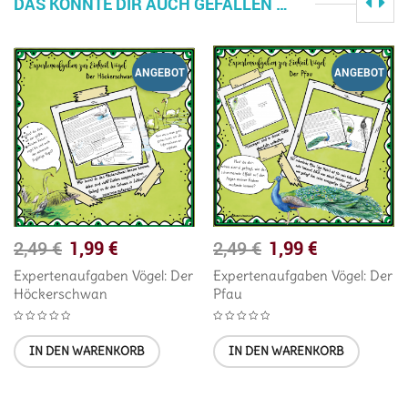
DAS KÖNNTE DIR AUCH GEFALLEN …
ANGEBOT
ANGEBOT
1,99
€
1,99
€
2,49
€
2,49
€
Expertenaufgaben Vögel: Der
Expertenaufgaben Vögel: Der
Höckerschwan
Pfau
IN DEN WARENKORB
IN DEN WARENKORB