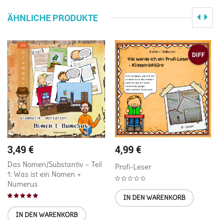
ÄHNLICHE PRODUKTE
DIFF
3,49
€
4,99
€
Das Nomen/Substantiv – Teil
Profi-Leser
1: Was ist ein Nomen +
Numerus
IN DEN WARENKORB
Bewertet mit
IN DEN WARENKORB
5.00
von 5