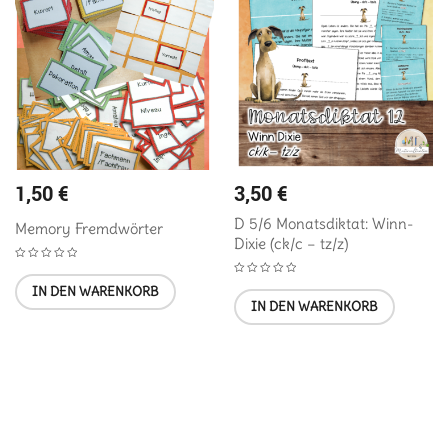
1,50
€
3,50
€
D 5/6 Monatsdiktat: Winn-
Memory Fremdwörter
Dixie (ck/c – tz/z)
IN DEN WARENKORB
IN DEN WARENKORB