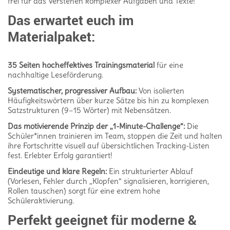
frei für das Verstehen komplexer Aufgaben und Texte
!
Das erwartet euch im
Materialpaket:
35 Seiten hocheffektives Trainingsmaterial
für eine
nachhaltige Leseförderung
.
Systematischer, progressiver Aufbau:
Von isolierten
Häufigkeitswörtern über kurze Sätze bis hin zu komplexen
Satzstrukturen (9–15 Wörter) mit Nebensätzen
.
Das motivierende Prinzip der „1-Minute-Challenge“:
Die
Schüler*innen trainieren im Team, stoppen die Zeit und halten
ihre Fortschritte visuell auf übersichtlichen Tracking-Listen
fest
.
Erlebter Erfolg garantiert
!
Eindeutige und klare Regeln:
Ein strukturierter Ablauf
(Vorlesen, Fehler durch „Klopfen“ signalisieren, korrigieren,
Rollen tauschen) sorgt für eine extrem hohe
Schüleraktivierung
.
Perfekt geeignet für moderne &