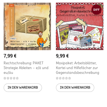
DIFF
7,99
€
9,99
€
Rechtschreibung: PAKET
Maxipaket: Arbeitsblätter,
Strategie Ableiten – e/ä und
Kartei und Hilfefächer zur
eu/äu
Gegenstandsbeschreibung
IN DEN WARENKORB
IN DEN WARENKORB