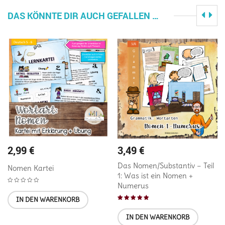
DAS KÖNNTE DIR AUCH GEFALLEN …
2,99
€
3,49
€
Das Nomen/Substantiv – Teil
Nomen Kartei
1: Was ist ein Nomen +
Numerus
IN DEN WARENKORB
Bewertet mit
IN DEN WARENKORB
5.00
von 5