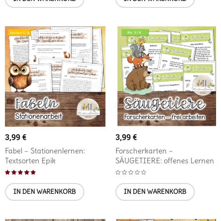
3,99
€
3,99
€
Fabel – Stationenlernen:
Forscherkarten –
Textsorten Epik
SÄUGETIERE: offenes Lernen
Bewertet mit
IN DEN WARENKORB
IN DEN WARENKORB
5.00
von 5