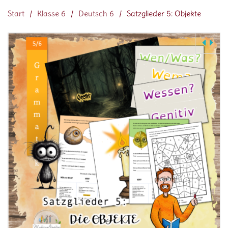
Start
/
Klasse 6
/
Deutsch 6
/
Satzglieder 5: Objekte