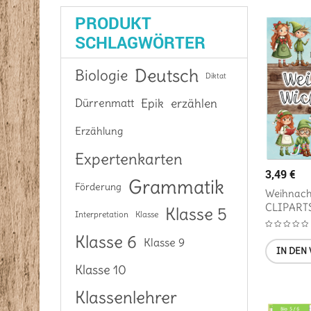
PRODUKT
SCHLAGWÖRTER
Deutsch
Biologie
Diktat
Epik
Dürrenmatt
erzählen
Erzählung
Expertenkarten
3,49
€
Grammatik
Förderung
Weihnach
CLIPART
Klasse 5
Interpretation
Klasse
Klasse 6
Klasse 9
IN DEN
Klasse 10
Klassenlehrer