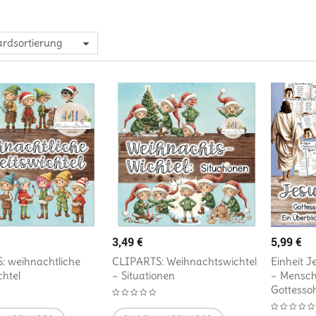
rdsortierung
3,49
€
5,99
€
: weihnachtliche
CLIPARTS: Weihnachtswichtel
Einheit J
chtel
– Situationen
– Mensch
Gottesso