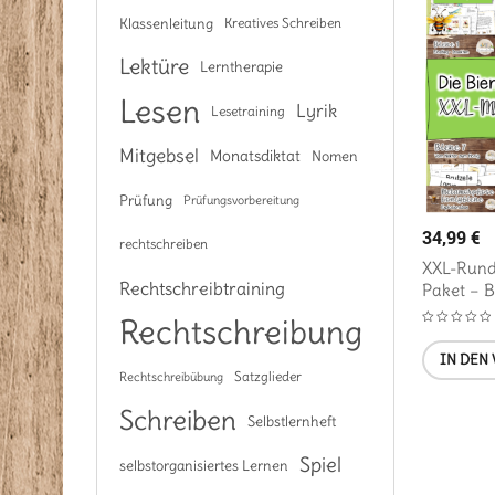
Klassenleitung
Kreatives Schreiben
Lektüre
Lerntherapie
Lesen
Lyrik
Lesetraining
Mitgebsel
Monatsdiktat
Nomen
Prüfung
Prüfungsvorbereitung
34,99
€
rechtschreiben
XXL-Run
Rechtschreibtraining
Paket – 
Rechtschreibung
IN DEN
Satzglieder
Rechtschreibübung
Schreiben
Selbstlernheft
Spiel
selbstorganisiertes Lernen