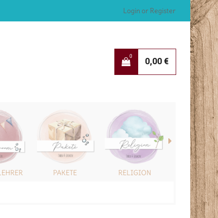
Login or Register
0
0,00
€
LEHRER
PAKETE
RELIGION
SONSTIG