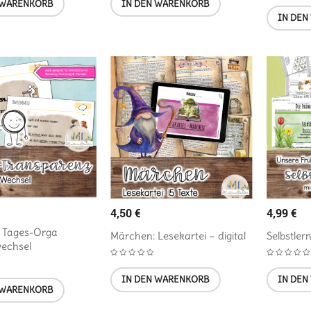
 WARENKORB
IN DEN WARENKORB
IN DEN
4,50
€
4,99
€
 Tages-Orga
Märchen: Lesekartei – digital
Selbstler
wechsel
IN DEN WARENKORB
IN DEN
 WARENKORB