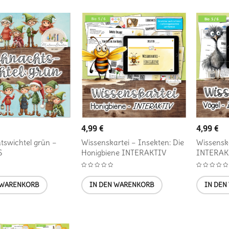
4,99
€
4,99
€
tswichtel grün –
Wissenskartei – Insekten: Die
Wissenska
S
Honigbiene INTERAKTIV
INTERAK
 WARENKORB
IN DEN WARENKORB
IN DEN