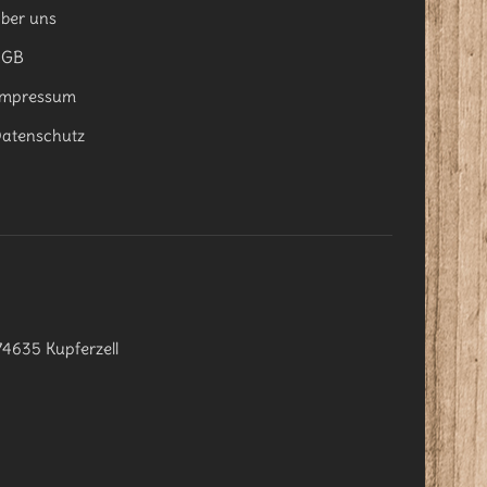
ber uns
AGB
mpressum
atenschutz
74635 Kupferzell