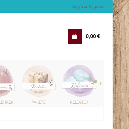
Login or Register
0
0,00
€
LEHRER
PAKETE
RELIGION
SONSTIG