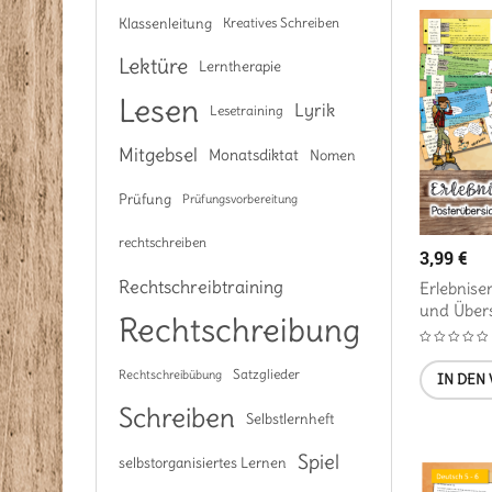
Klassenleitung
Kreatives Schreiben
Lektüre
Lerntherapie
Lesen
Lyrik
Lesetraining
Mitgebsel
Monatsdiktat
Nomen
Prüfung
Prüfungsvorbereitung
rechtschreiben
3,99
€
Rechtschreibtraining
Erlebnise
und Übers
Rechtschreibung
Satzglieder
Rechtschreibübung
IN DEN
Schreiben
Selbstlernheft
Spiel
selbstorganisiertes Lernen