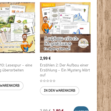
2,99
€
10: Lesespur – eine
Erzählen 2: Der Aufbau einer
g überarbeiten
Erzählung – Ein Mystery klärt
auf
 WARENKORB
IN DEN WARENKORB
1,80
€
2,99
€