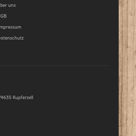
ber uns
AGB
mpressum
atenschutz
74635 Kupferzell