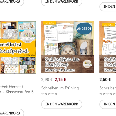
 WARENKORB
IN DEN WARENKORB
IN DEN
ANGEBOT
2,15
€
2,50
€
2,90
€
aket: Herbst /
Schreiben im Frühling
Schreibe
 – Klassenstufen 5
IN DEN WARENKORB
IN DEN
 WARENKORB