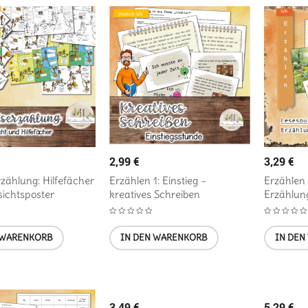
2,99
€
3,29
€
rzählung: Hilfefächer
Erzählen 1: Einstieg –
Erzählen 
ichtsposter
kreatives Schreiben
Erzählun
 WARENKORB
IN DEN WARENKORB
IN DEN
3,49
€
5,29
€