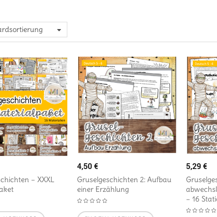
rdsortierung
4,50
€
5,29
€
schichten – XXXL
Gruselgeschichten 2: Aufbau
Gruselges
aket
einer Erzählung
abwechsl
– 16 Stat