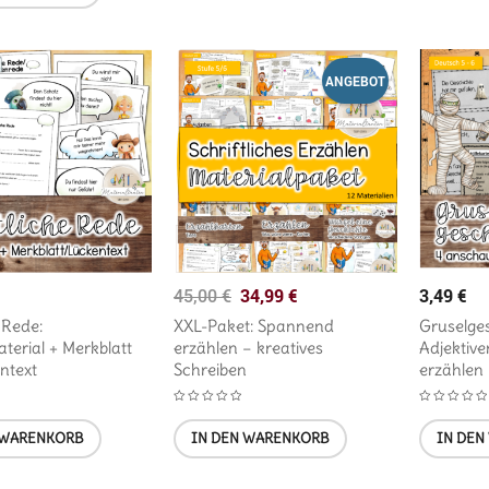
ANGEBOT
34,99
€
3,49
€
45,00
€
 Rede:
XXL-Paket: Spannend
Gruselges
erial + Merkblatt
erzählen – kreatives
Adjektiv
ntext
Schreiben
erzählen
 WARENKORB
IN DEN WARENKORB
IN DEN