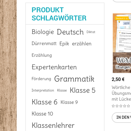
PRODUKT
SCHLAGWÖRTER
Deutsch
Biologie
Diktat
Epik
Dürrenmatt
erzählen
Erzählung
Expertenkarten
Grammatik
2,50
€
Förderung
Wörtliche
Klasse 5
Interpretation
Klasse
Übungsmat
mit Lücke
Klasse 6
Klasse 9
Klasse 10
IN DEN
Klassenlehrer