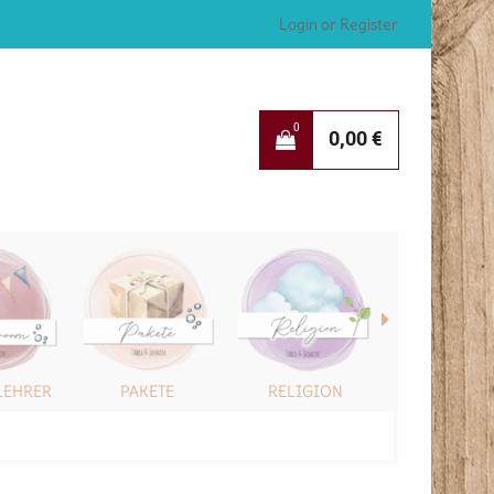
Login or Register
0
0,00
€
LEHRER
PAKETE
RELIGION
SONSTIG