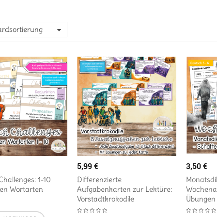
rdsortierung
5,99
€
3,50
€
hallenges: 1-10
Differenzierte
Monatsdi
sen Wortarten
Aufgabenkarten zur Lektüre:
Wochena
Vorstadtkrokodile
Übungen