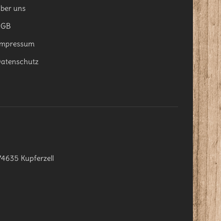
ber uns
AGB
mpressum
atenschutz
74635 Kupferzell