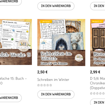
 WARENKORB
IN DEN WARENKORB
IN DEN
2,50
€
2,99
€
Woche 15: Buch –
D 5/6 Mon
Schreiben im Winter
10
Chronike
(Doppelv
IN DEN WARENKORB
 WARENKORB
IN DEN