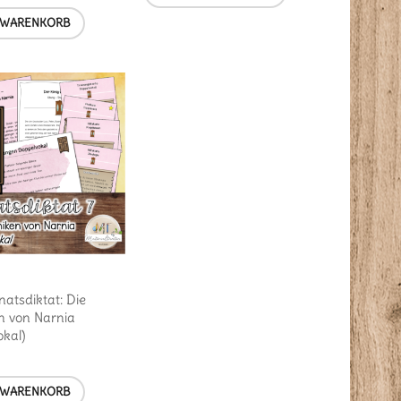
 WARENKORB
atsdiktat: Die
n von Narnia
okal)
 WARENKORB