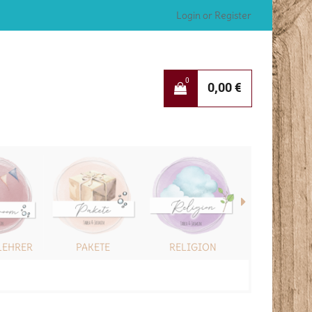
Login or Register
0
0,00
€
LEHRER
PAKETE
RELIGION
SONSTIG