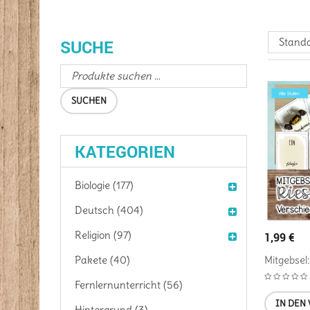
Standa
SUCHE
SUCHEN
KATEGORIEN
Biologie (177)
Deutsch (404)
Religion (97)
1,99
€
Mitgebsel
Pakete (40)
Fernlernunterricht (56)
IN DEN
Hintergrund (3)