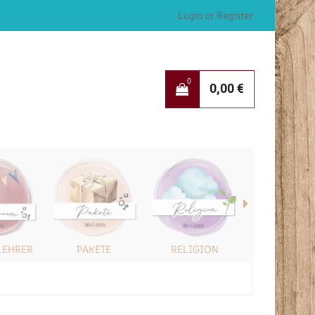
Login or Register
0
0,00
€
LEHRER
PAKETE
RELIGION
SONSTIG