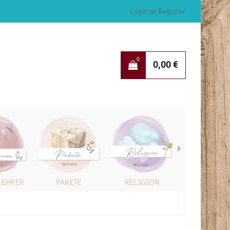
Login or Register
0
0,00
€
LEHRER
PAKETE
RELIGION
SONSTIG