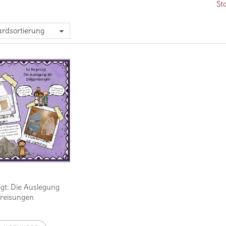
St
rdsortierung
gt: Die Auslegung
preisungen