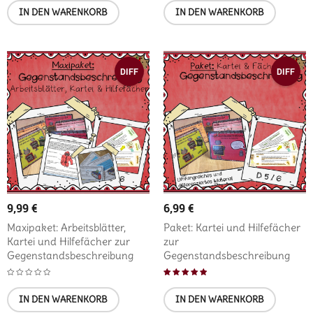
IN DEN WARENKORB
IN DEN WARENKORB
DIFF
DIFF
9,99
€
6,99
€
Maxipaket: Arbeitsblätter,
Paket: Kartei und Hilfefächer
Kartei und Hilfefächer zur
zur
Gegenstandsbeschreibung
Gegenstandsbeschreibung
Bewertet mit
IN DEN WARENKORB
IN DEN WARENKORB
5.00
von 5