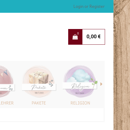
Login or Register
0
0,00
€
LEHRER
PAKETE
RELIGION
SONSTIG