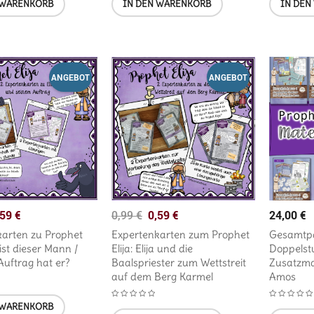
 WARENKORB
IN DEN WARENKORB
IN DEN
ANGEBOT
ANGEBOT
,59
€
0,59
€
24,00
€
0,99
€
karten zu Prophet
Expertenkarten zum Prophet
Gesamtpa
 ist dieser Mann /
Elija: Elija und die
Doppelst
uftrag hat er?
Baalspriester zum Wettstreit
Zusatzmat
auf dem Berg Karmel
Amos
 WARENKORB