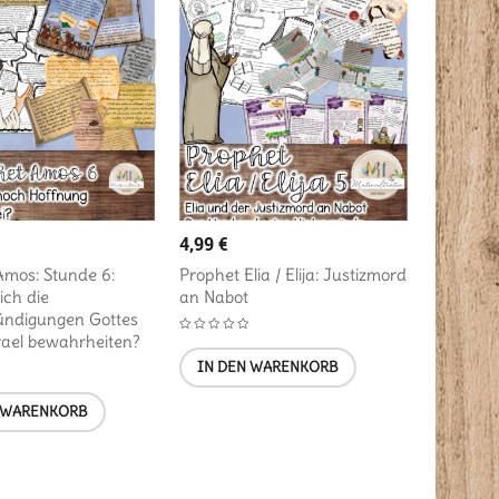
4,99
€
Amos: Stunde 6:
Prophet Elia / Elija: Justizmord
ich die
an Nabot
ündigungen Gottes
rael bewahrheiten?
IN DEN WARENKORB
 WARENKORB