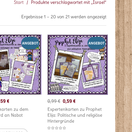
Start
/
Produkte verschlagwortet mit „Israel“
Ergebnisse 1 – 20 von 21 werden angezeigt
ANGEBOT
ANGEBOT
,59
€
0,59
€
0,99
€
karten zu dem
Expertenkarten zu Prophet
rd an Nabot
Elija: Politische und religiöse
Hintergründe