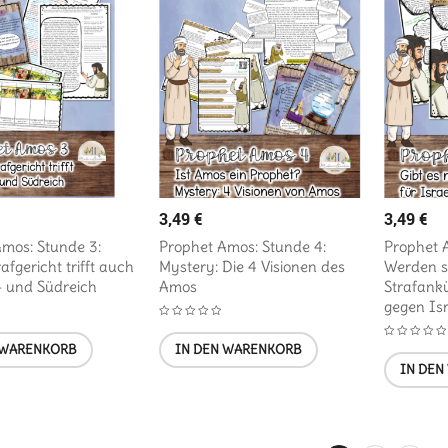
3,49
€
3,49
€
mos: Stunde 3:
Prophet Amos: Stunde 4:
Prophet 
afgericht trifft auch
Mystery: Die 4 Visionen des
Werden s
- und Südreich
Amos
Strafank
gegen Is
 WARENKORB
IN DEN WARENKORB
IN DEN