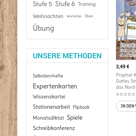
Stufe 6
Stufe 5
Training
Weihnachten
Üben
Wortarten
Übung
UNSERE METHODEN
3,49
€
Prophet A
Selbstlernhefte
Gottes Str
Expertenkarten
das Nord
Wissenskartei
Stationenarbeit
IN DEN
Flipbook
Spiele
Monatsdiktat
Schreibkonferenz