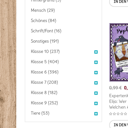
IN DEN
Mensch (29)
Schönes (84)
Schrift/Font (16)
Sonstiges (191)
Klasse 10 (237)
Klasse 5 (404)
Klasse 6 (396)
Klasse 7 (208)
0
0,99
€
Klasse 8 (182)
Experten
Elija: Wer
Klasse 9 (252)
Welchen A
Tiere (53)
IN DEN