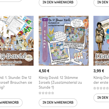
IN DEN WARENKORB
IN DEN
4,50
€
3,99
€
d: 1. Stunde: Die 12
König David: 12 Stämme
König Dav
rael! Brauchen sie
Israels (Zusatzmaterial zu
der erste
ig?
Stunde 1)
IN DEN
 WARENKORB
IN DEN WARENKORB