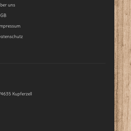
ber uns
AGB
mpressum
atenschutz
74635 Kupferzell