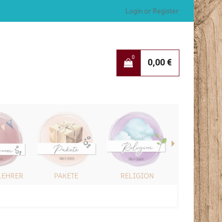
Login or Register
0
0,00
€
LEHRER
PAKETE
RELIGION
SONSTIG