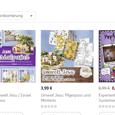
rdsortierung
3,99
€
0
0,99
€
welt Jesu / Israel
Umwelt Jesu: Pilgerpass und
Experten
Jesu
Minitests
Justizmo