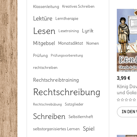
Klassenleitung
Kreatives Schreiben
Lektüre
Lerntherapie
Lesen
Lyrik
Lesetraining
Mitgebsel
Monatsdiktat
Nomen
Prüfung
Prüfungsvorbereitung
rechtschreiben
3,99
€
Rechtschreibtraining
König Dav
Rechtschreibung
und Golia
Satzglieder
Rechtschreibübung
IN DEN
Schreiben
Selbstlernheft
Spiel
selbstorganisiertes Lernen