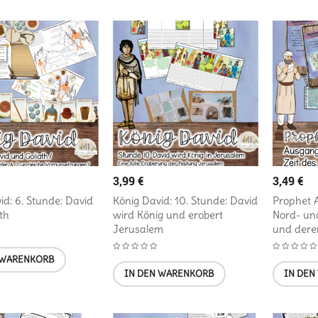
3,99
€
3,49
€
id: 6. Stunde: David
König David: 10. Stunde: David
Prophet 
th
wird König und erobert
Nord- un
Jerusalem
und dere
 WARENKORB
IN DEN WARENKORB
IN DEN