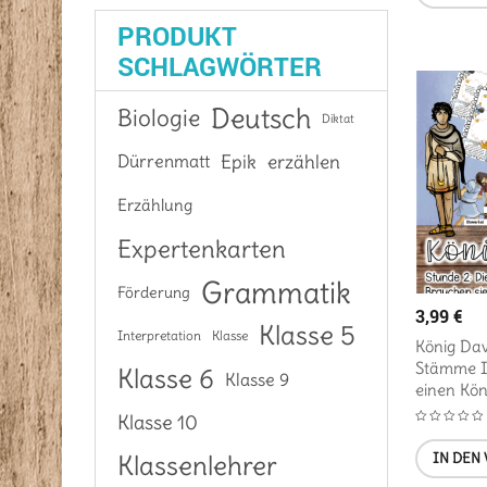
PRODUKT
SCHLAGWÖRTER
Deutsch
Biologie
Diktat
Epik
Dürrenmatt
erzählen
Erzählung
Expertenkarten
Grammatik
Förderung
3,99
€
Klasse 5
Interpretation
Klasse
König Davi
Stämme Is
Klasse 6
Klasse 9
einen Kön
Klasse 10
IN DEN
Klassenlehrer